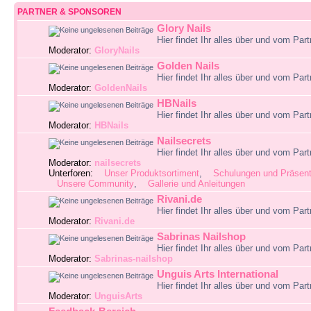
PARTNER & SPONSOREN
Glory Nails
Hier findet Ihr alles über und vom Par
Moderator:
GloryNails
Golden Nails
Hier findet Ihr alles über und vom Par
Moderator:
GoldenNails
HBNails
Hier findet Ihr alles über und vom Par
Moderator:
HBNails
Nailsecrets
Hier findet Ihr alles über und vom Par
Moderator:
nailsecrets
Unterforen:
Unser Produktsortiment
,
Schulungen und Präsent
Unsere Community
,
Gallerie und Anleitungen
Rivani.de
Hier findet Ihr alles über und vom Par
Moderator:
Rivani.de
Sabrinas Nailshop
Hier findet Ihr alles über und vom Par
Moderator:
Sabrinas-nailshop
Unguis Arts International
Hier findet Ihr alles über und vom Par
Moderator:
UnguisArts