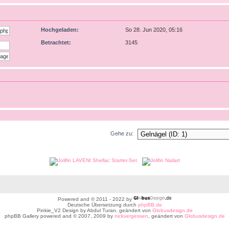
Hochgeladen:
So 28. Jun 2020, 05:16
Betrachtet:
3145
Gehe zu:
Powered and © 2011 - 2022 by
Deutsche Übersetzung durch
phpBB.de
Pinkie_V2 Design by Abdul Turan, geändert von
Globusdesign.de
phpBB Gallery powered and © 2007, 2009 by
nickvergessen
, geändert von
Globusdesign.de