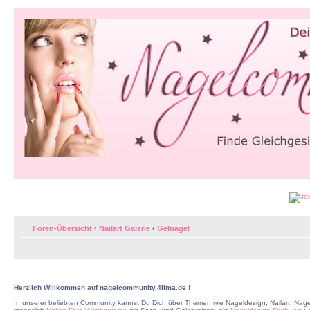
Foren-Übersicht
‹
Nailart Galerie
‹
Gelnägel
Herzlich Willkommen auf nagelcommunity.4lima.de !
In unserer beliebten Community kannst Du Dich über Themen wie Nageldesign, Nailart, Nage