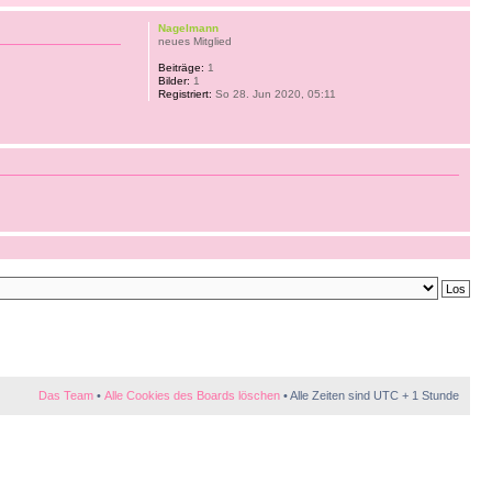
Nagelmann
neues Mitglied
Beiträge:
1
Bilder:
1
Registriert:
So 28. Jun 2020, 05:11
Das Team
•
Alle Cookies des Boards löschen
• Alle Zeiten sind UTC + 1 Stunde