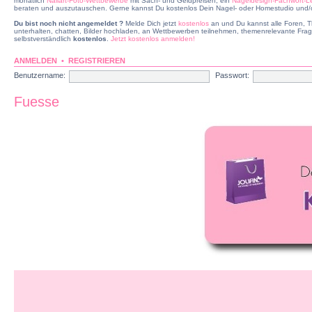
monatlich
Nailart-Foto-Wettbewerbe
mit Sach- und Geldpreisen, ein
Nageldesign-Fachwort-L
beraten und auszutauschen. Gerne kannst Du kostenlos Dein Nagel- oder Homestudio und/od
Du bist noch nicht angemeldet ?
Melde Dich jetzt
kostenlos
an und Du kannst alle Foren, T
unterhalten, chatten, Bilder hochladen, an Wettbewerben teilnehmen, themenrelevante Frag
selbstverständlich
kostenlos
.
Jetzt kostenlos anmelden!
ANMELDEN
•
REGISTRIEREN
Benutzername:
Passwort:
Fuesse