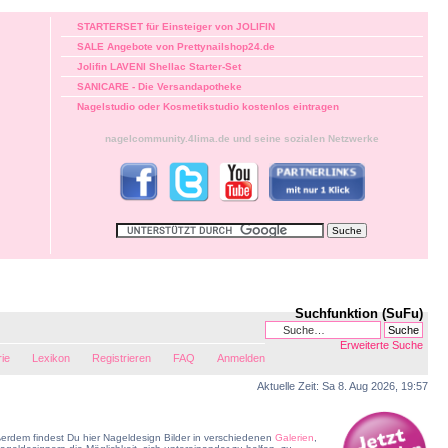
STARTERSET für Einsteiger von JOLIFIN
SALE Angebote von Prettynailshop24.de
Jolifin LAVENI Shellac Starter-Set
SANICARE - Die Versandapotheke
Nagelstudio oder Kosmetikstudio kostenlos eintragen
nagelcommunity.4lima.de und seine sozialen Netzwerke
Suchfunktion (SuFu)
Erweiterte Suche
rie
Lexikon
Registrieren
FAQ
Anmelden
Aktuelle Zeit: Sa 8. Aug 2026, 19:57
erdem findest Du hier Nageldesign Bilder in verschiedenen
Galerien
,