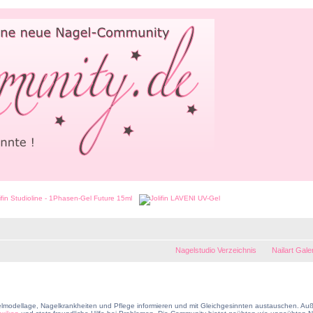
Nagelstudio Verzeichnis
Nailart Gale
lmodellage, Nagelkrankheiten und Pflege informieren und mit Gleichgesinnten austauschen. Auß