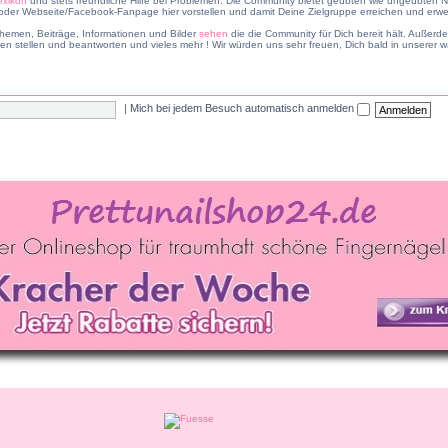
exikon
und stets freundliche Hilfe bei Problemen. Die Community bietet geübten wie ungeübten Na
er Webseite/Facebook-Fanpage hier vorstellen und damit Deine Zielgruppe erreichen und erwei
hemen, Beiträge, Informationen und Bilder
sehen
die die Community für Dich bereit hält. Außer
en stellen und beantworten und vieles mehr ! Wir würden uns sehr freuen, Dich bald in unsere
|
Mich bei jedem Besuch automatisch anmelden