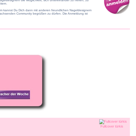
geldesignern die Möglichkeit, sich untereinander zu helfen, zu
tern.
dem kannst Du Dich dann mit anderen freundlichen Nageldesignern
r wachsenden Community begrüßen zu dürfen. Die Anmeldung ist
Fullcover türkis