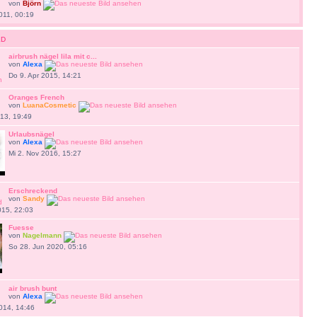
von
Björn
011, 00:19
LD
airbrush nägel lila mit c...
von
Alexa
Do 9. Apr 2015, 14:21
Oranges French
von
LuanaCosmetic
013, 19:49
Urlaubsnägel
von
Alexa
Mi 2. Nov 2016, 15:27
Erschreckend
von
Sandy
015, 22:03
Fuesse
von
Nagelmann
So 28. Jun 2020, 05:16
air brush bunt
von
Alexa
014, 14:46