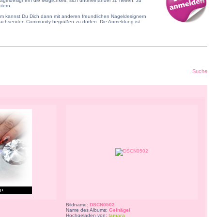
geldesignern die Möglichkeit, sich untereinander zu helfen, zu
tern.
dem kannst Du Dich dann mit anderen freundlichen Nageldesignern
r wachsenden Community begrüßen zu dürfen. Die Anmeldung ist
Suche
Bildname:
DSCN0502
Name des Albums:
Gelnägel
Hochgeladen von:
tamara