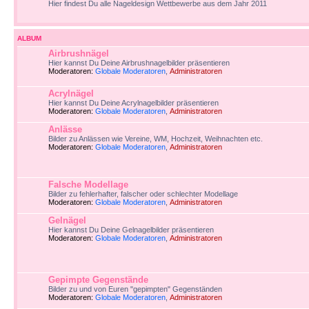
Hier findest Du alle Nageldesign Wettbewerbe aus dem Jahr 2011
ALBUM
Airbrushnägel
Hier kannst Du Deine Airbrushnagelbilder präsentieren
Moderatoren:
Globale Moderatoren
,
Administratoren
Acrylnägel
Hier kannst Du Deine Acrylnagelbilder präsentieren
Moderatoren:
Globale Moderatoren
,
Administratoren
Anlässe
Bilder zu Anlässen wie Vereine, WM, Hochzeit, Weihnachten etc.
Moderatoren:
Globale Moderatoren
,
Administratoren
Falsche Modellage
Bilder zu fehlerhafter, falscher oder schlechter Modellage
Moderatoren:
Globale Moderatoren
,
Administratoren
Gelnägel
Hier kannst Du Deine Gelnagelbilder präsentieren
Moderatoren:
Globale Moderatoren
,
Administratoren
Gepimpte Gegenstände
Bilder zu und von Euren "gepimpten" Gegenständen
Moderatoren:
Globale Moderatoren
,
Administratoren