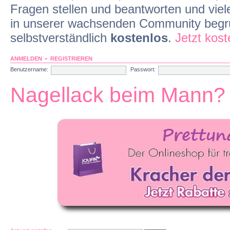
Fragen stellen und beantworten und viel
in unserer wachsenden Community begrü
selbstverständlich
kostenlos
.
Jetzt kos
ANMELDEN
•
REGISTRIEREN
Benutzername:
Passwort:
Nagellack beim Mann?